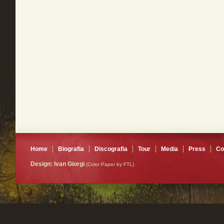
Home
Biografia
Discografia
Tour
Media
Press
Co
Design: Ivan Giorgi
(Color Paper by FTL)