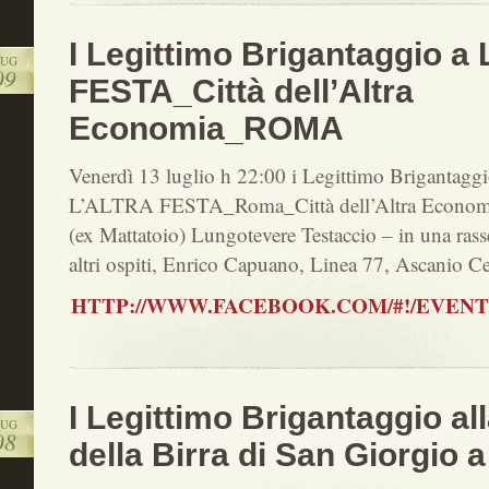
I Legittimo Brigantaggio a
LUG
09
FESTA_Città dell’Altra
Economia_ROMA
Venerdì 13 luglio h 22:00 i Legittimo Brigantaggi
L’ALTRA FESTA_Roma_Città dell’Altra Economia
(ex Mattatoio) Lungotevere Testaccio – in una rasse
altri ospiti, Enrico Capuano, Linea 77, Ascanio C
HTTP://WWW.FACEBOOK.COM/#!/EVENTS/
I Legittimo Brigantaggio al
LUG
08
della Birra di San Giorgio a 