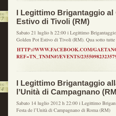
I Legittimo Brigantaggio al
LUG
17
Estivo di Tivoli (RM)
Sabato 21 luglio h 22:00 i Legittimo Brigantaggio
Golden Pot Estivo di Tivoli (RM). Qua sotto tutte 
HTTP://WWW.FACEBOOK.COM/GAETANO
REF=TN_TNMN#!/EVENTS/23550982323579
I Legittimo Brigantaggio al
LUG
14
l’Unità di Campagnano (RM
Sabato 14 luglio 2012 h 22:00 i Legittimo Brigant
Festa de l’Unità di Campagnano di Roma (RM)