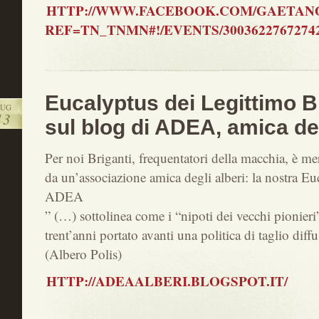
HTTP://WWW.FACEBOOK.COM/GAETANO
REF=TN_TNMN#!/EVENTS/30036227672742
Eucalyptus dei Legittimo B
LUG
13
sul blog di ADEA, amica deg
Per noi Briganti, frequentatori della macchia, è mer
da un’associazione amica degli alberi: la nostra Eu
ADEA
” (…) sottolinea come i “nipoti dei vecchi pionieri
trent’anni portato avanti una politica di taglio diff
(Albero Polis)
HTTP://ADEAALBERI.BLOGSPOT.IT/