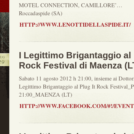
MOTEL CONNECTION, CAMILLORE’…
Roccadaspide (SA)
HTTP://WWW.LENOTTIDELLASPIDE.IT/
I Legittimo Brigantaggio a
LUG
29
Rock Festival di Maenza (L
Sabato 11 agosto 2012 h 21:00, insieme ai Dottori
Legittimo Brigantaggio al Plug It Rock Festival_Pi
21:00_MAENZA (LT)
HTTP://WWW.FACEBOOK.COM/#!/EVENTS/