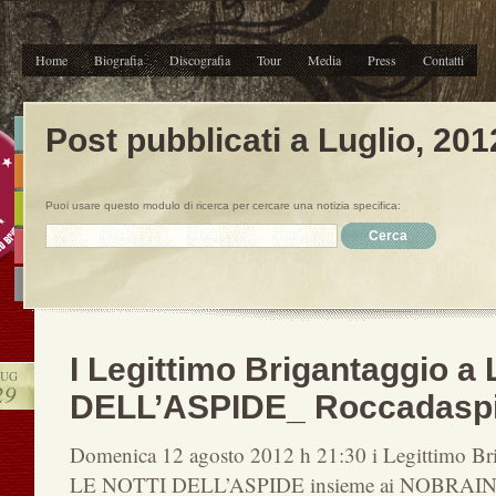
Home
Biografia
Discografia
Tour
Media
Press
Contatti
Post pubblicati a Luglio, 201
Puoi usare questo modulo di ricerca per cercare una notizia specifica:
I Legittimo Brigantaggio a
LUG
29
DELL’ASPIDE_ Roccadaspi
Domenica 12 agosto 2012 h 21:30 i Legittimo Brig
LE NOTTI DELL’ASPIDE insieme ai NOBRAI