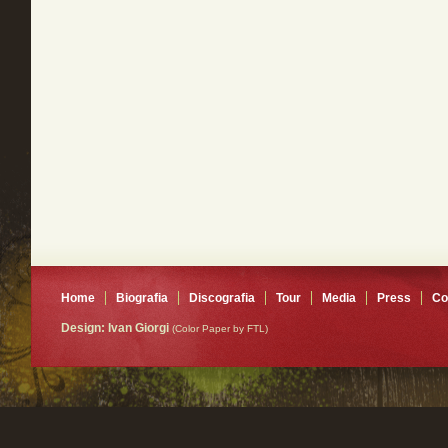
Home
Biografia
Discografia
Tour
Media
Press
Co
Design: Ivan Giorgi
(Color Paper by FTL)