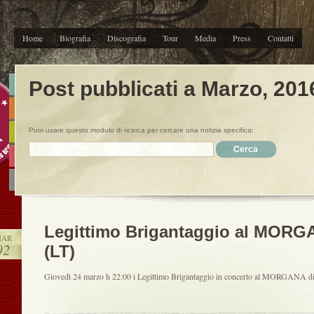
Home
Biografia
Discografia
Tour
Media
Press
Contatti
Post pubblicati a Marzo, 201
Puoi usare questo modulo di ricerca per cercare una notizia specifica:
Legittimo Brigantaggio al MORG
AR
02
(LT)
Giovedì 24 marzo h 22:00 i Legittimo Brigantaggio in concerto al MORGANA di