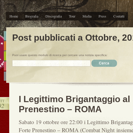
Home
Biografia
Discografia
Tour
Media
Press
Contatti
Post pubblicati a Ottobre, 2
Puoi usare questo modulo di ricerca per cercare una notizia specifica:
I Legittimo Brigantaggio al
OTT
02
Prenestino – ROMA
Sabato 19 ottobre ore 22:00 i Legittimo Brigantag
Forte Prenestino – ROMA (Combat Night insiem