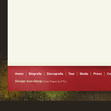
Home
Biografia
Discografia
Tour
Media
Press
Co
Design: Ivan Giorgi
(Color Paper by FTL)