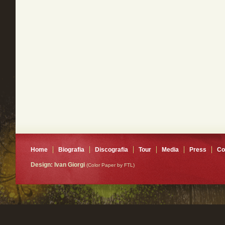
Home
Biografia
Discografia
Tour
Media
Press
Co
Design: Ivan Giorgi
(Color Paper by FTL)