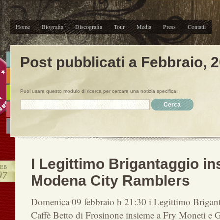
Home
Biografia
Discografia
Tour
Media
Press
Contatti
Post pubblicati a Febbraio, 
Puoi usare questo modulo di ricerca per cercare una notizia specifica:
I Legittimo Brigantaggio in
FEB
07
Modena City Ramblers
Domenica 09 febbraio h 21:30 i Legittimo Briganta
Caffè Betto di Frosinone insieme a Fry Moneti e G