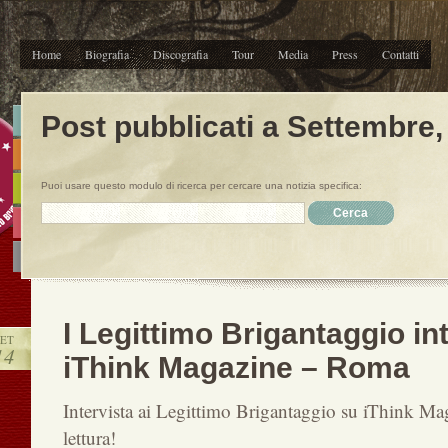
Home
Biografia
Discografia
Tour
Media
Press
Contatti
Post pubblicati a Settembre,
Puoi usare questo modulo di ricerca per cercare una notizia specifica:
I Legittimo Brigantaggio int
SET
14
iThink Magazine – Roma
Intervista ai Legittimo Brigantaggio su iThink 
lettura!