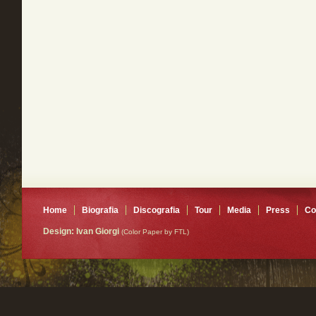
Home
Biografia
Discografia
Tour
Media
Press
Co
Design: Ivan Giorgi
(Color Paper by FTL)