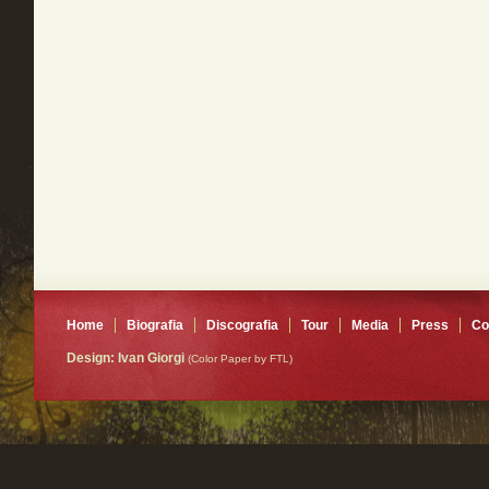
Home
Biografia
Discografia
Tour
Media
Press
Co
Design: Ivan Giorgi
(Color Paper by FTL)