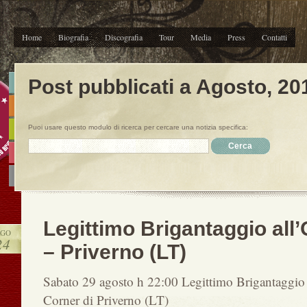
Home
Biografia
Discografia
Tour
Media
Press
Contatti
Post pubblicati a Agosto, 20
Puoi usare questo modulo di ricerca per cercare una notizia specifica:
Legittimo Brigantaggio all
AGO
24
– Priverno (LT)
Sabato 29 agosto h 22:00 Legittimo Brigantaggio 
Corner di Priverno (LT)