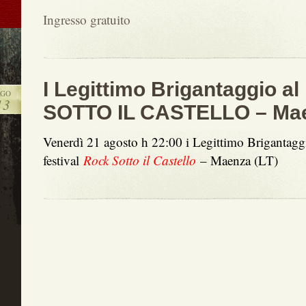
Ingresso gratuito
I Legittimo Brigantaggio a
AGO
13
SOTTO IL CASTELLO – Mae
Venerdì 21 agosto h 22:00 i Legittimo Brigantaggi
festival
Rock Sotto il Castello
– Maenza (LT)