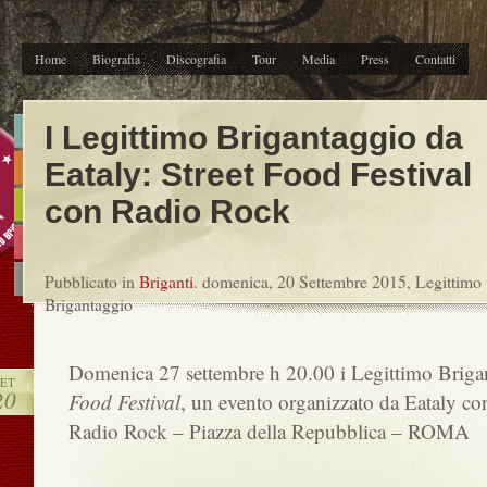
Home
Biografia
Discografia
Tour
Media
Press
Contatti
I Legittimo Brigantaggio da
Eataly: Street Food Festival
con Radio Rock
Pubblicato in
Briganti
. domenica, 20 Settembre 2015, Legittimo
Brigantaggio
Domenica 27 settembre h 20.00 i Legittimo Briga
SET
20
Food Festival
, un evento organizzato da Eataly con
Radio Rock – Piazza della Repubblica – ROMA