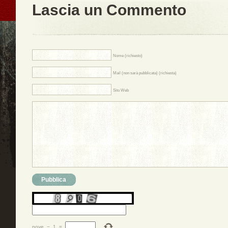
Lascia un Commento
Nome (richiesto)
Mail (non sarà pubblicata) (richiesta)
Sito Web
nove
−
1
=