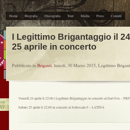
Home
Biografia
Discografia
Tour
Media
Press
Contatti
I Legittimo Brigantaggio il 24
25 aprile in concerto
Pubblicato in
Briganti
. lunedì, 30 Marzo 2015, Legittimo Brigan
Venerdì 24 aprile h 22:00 i Legittimo Brigantaggio in concerto al Dart Fox – 
AR
30
Sabato 25 aprile h 22:00 in concerto al Sottoscala 9 – LATINA