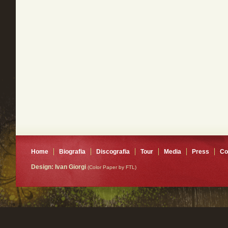
Home
Biografia
Discografia
Tour
Media
Press
Co
Design: Ivan Giorgi
(Color Paper by FTL)