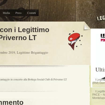
Media
Press
Contatti
con i Legittimo
Priverno LT
cembre 2019, Legittimo Brigantaggio
Ulti
antaggio in concerto alla Bottega Social Club di Priverno LT
I Legit
(RM) Dom
I Legit
PACE – No
Montelupo
mmento